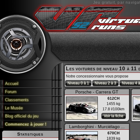
Jeu gratuit, par naviga
Les voitures de niveau 10 à 11 
Notre concessionnaire vous propose
Niveau 0 à 1
Niveau 2 à 3
Niveau 4 à
Accueil
Forum
Porsche - Carrera GT
612CH
Classements
1455 kg
Le Musée
17.8 l/100km
Blog officiel du jeu
Voir la fiche
Commencez à jouer !
Lamborghini - Murciélago ...
670CH
Statistiques
1839 kg