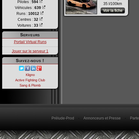
Pilotes :
594
35 l/100km
Véhicules :
639
Voir la fiche
Runs :
10012
Centres :
32
Voitures :
33
Serveurs
Portail Virtual Runs
Jouer sur le serveur 1
Suivez-nous !
Kligno
Active Fighting Club
Sang & Plomb
Prélude-Prod
-
Annonceurs et Presse
-
Parte