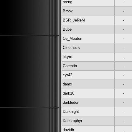
breng
-
Brook
-
BSR_JeReM
-
Bube
-
Ce_Mouton
-
Cinethezs
-
ckyro
-
Corentin
-
cyr42
-
damx
-
dark10
-
darkludor
-
Darknight
-
Darkzephyr
-
davidb
-