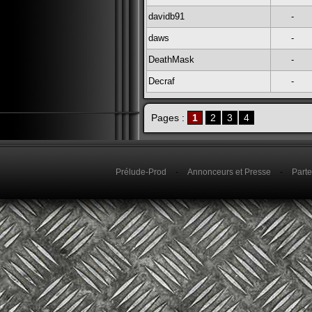
davidb91
-
daws
-
DeathMask
-
Decraf
-
Pages :
1
2
3
4
Prélude-Prod
-
Annonceurs et Presse
-
Parte