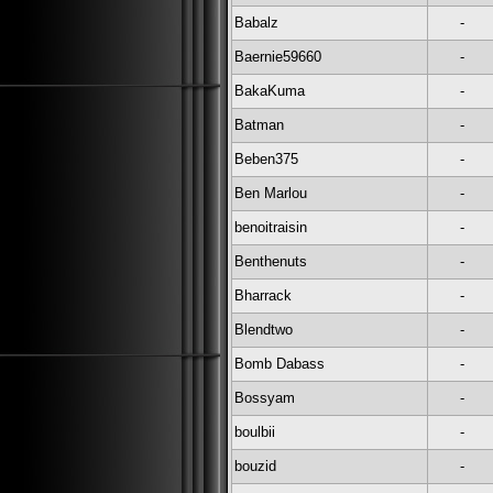
Babalz
-
Baernie59660
-
BakaKuma
-
Batman
-
Beben375
-
Ben Marlou
-
benoitraisin
-
Benthenuts
-
Bharrack
-
Blendtwo
-
Bomb Dabass
-
Bossyam
-
boulbii
-
bouzid
-