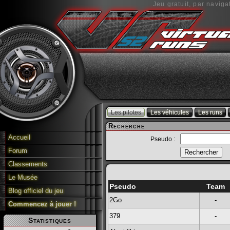
Jeu gratuit, par naviga
Les pilotes
Les véhicules
Les runs
Recherche
Accueil
Pseudo :
Forum
Classements
Le Musée
Pseudo
Team
Blog officiel du jeu
2Go
-
Commencez à jouer !
379
-
Statistiques