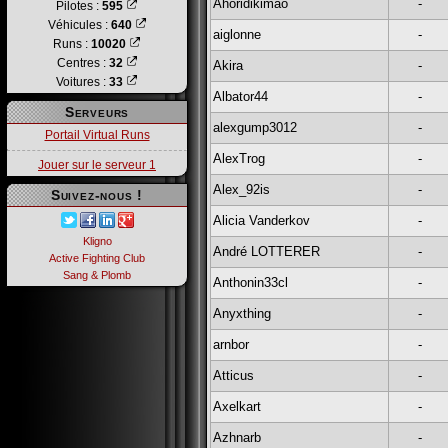
Ahoridikimao
-
Pilotes :
595
Véhicules :
640
aiglonne
-
Runs :
10020
Centres :
32
Akira
-
Voitures :
33
Albator44
-
Serveurs
alexgump3012
-
Portail Virtual Runs
AlexTrog
-
Jouer sur le serveur 1
Alex_92is
-
Suivez-nous !
Alicia Vanderkov
-
Kligno
André LOTTERER
-
Active Fighting Club
Sang & Plomb
Anthonin33cl
-
Anyxthing
-
arnbor
-
Atticus
-
Axelkart
-
Azhnarb
-