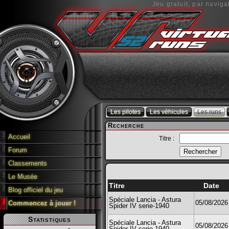
Jeu gratuit, par naviga
Les pilotes
Les véhicules
Les runs
Recherche
Accueil
Titre :
Forum
Classements
Le Musée
Titre
Date
Blog officiel du jeu
Spéciale Lancia - Astura
05/08/2026
Commencez à jouer !
Spider IV serie-1940
Statistiques
Spéciale Lancia - Astura
05/08/2026
Spider IV serie-1940