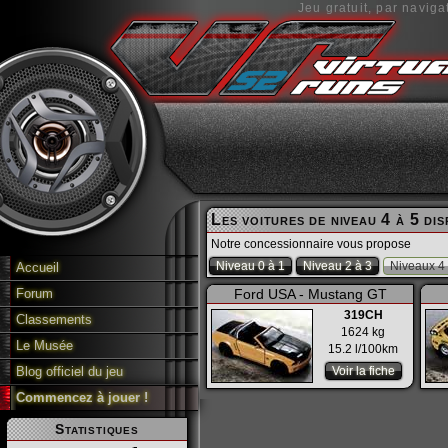
Jeu gratuit, par naviga
Les voitures de niveau 4 à 5 di
Notre concessionnaire vous propose
Niveau 0 à 1
Niveau 2 à 3
Niveaux 4 
Accueil
Forum
Ford USA - Mustang GT
319CH
Classements
1624 kg
Le Musée
15.2 l/100km
Blog officiel du jeu
Voir la fiche
Commencez à jouer !
Statistiques