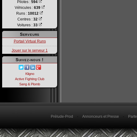
Pilotes :
594
Véhicules :
639
Runs :
10012
Centres :
32
Voitures :
33
Serveurs
Portail Virtual Runs
Jouer sur le serveur 1
Suivez-nous !
Kligno
Active Fighting Club
Sang & Plomb
Prélude-Prod
-
Annonceurs et Presse
-
Parte