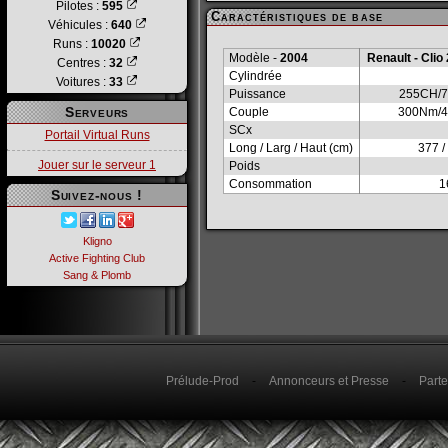
Pilotes :
595
Caractéristiques de base
Véhicules :
640
Runs :
10020
Modèle -
2004
Renault - Clio 
Centres :
32
Cylindrée
Voitures :
33
Puissance
255CH/7
Serveurs
Couple
300Nm/4
SCx
Portail Virtual Runs
Long / Larg / Haut (cm)
377 /
Jouer sur le serveur 1
Poids
Consommation
1
Suivez-nous !
Kligno
Active Fighting Club
Sang & Plomb
Prélude-Prod
-
Annonceurs et Presse
-
Parte