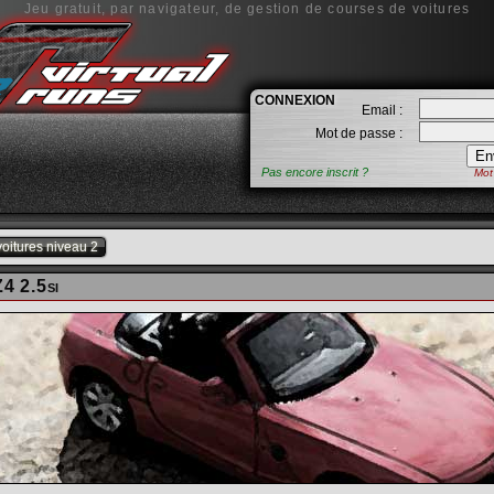
Jeu gratuit, par navigateur, de gestion de courses de voitures
CONNEXION
Email :
Mot de passe :
Pas encore inscrit ?
Mot
voitures niveau 2
4 2.5si