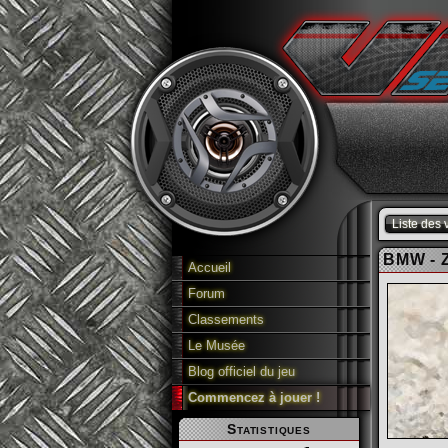
Liste des 
BMW - Z
Accueil
Forum
Classements
Le Musée
Blog officiel du jeu
Commencez à jouer !
Statistiques