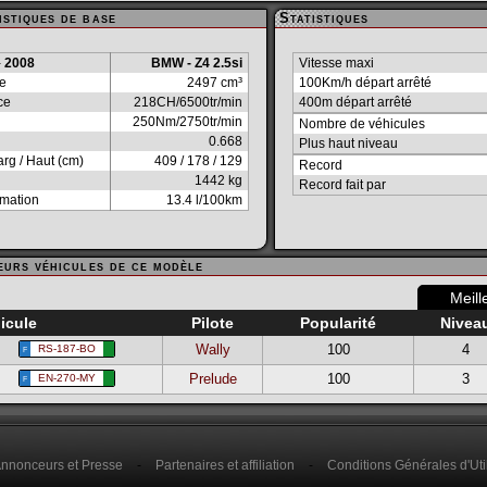
stiques de base
Statistiques
-
2008
BMW - Z4 2.5si
Vitesse maxi
ée
2497 cm³
100Km/h départ arrêté
ce
218CH/6500tr/min
400m départ arrêté
250Nm/2750tr/min
Nombre de véhicules
0.668
Plus haut niveau
arg / Haut (cm)
409 / 178 / 129
Record
1442 kg
Record fait par
mation
13.4 l/100km
eurs véhicules de ce modèle
Meill
icule
Pilote
Popularité
Nivea
Wally
100
4
RS-187-BO
F
Prelude
100
3
EN-270-MY
F
nnonceurs et Presse
-
Partenaires et affiliation
-
Conditions Générales d'Util