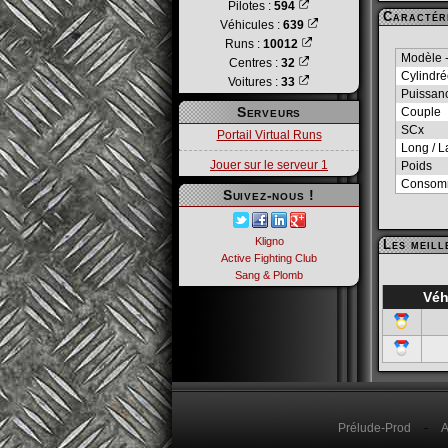
Pilotes :
594
Caractéri
Véhicules :
639
Runs :
10012
Modèle 
Centres :
32
Cylindr
Voitures :
33
Puissan
Serveurs
Couple
SCx
Portail Virtual Runs
Long / L
Jouer sur le serveur 1
Poids
Consom
Suivez-nous !
Kligno
Les meill
Active Fighting Club
Sang & Plomb
Véh
Prélude-Prod
-
A