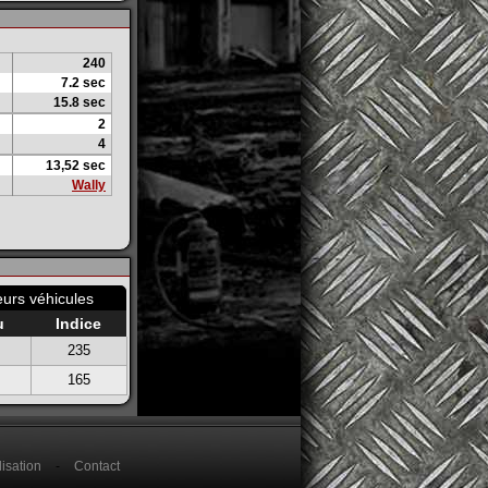
240
7.2 sec
15.8 sec
2
4
13,52 sec
Wally
eurs véhicules
u
Indice
235
165
isation
-
Contact